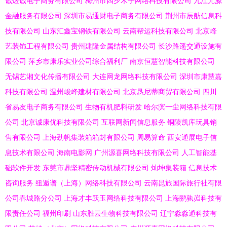
诚煜诚电子商务有限公司
梅州市四夕木子网络科技有限公司
九江元源
金融服务有限公司
深圳市易通财电子商务有限公司
荆州市辰舫信息科
技有限公司
山东汇鑫宝钢铁有限公司
云南帮运科技有限公司
北京峰
艺装饰工程有限公司
贵州建隆金属结构有限公司
长沙路遥交通设施有
限公司
萍乡市康乐实业公司综合福利厂
南京恒慧智能科技有限公司
无锡艺湘文化传播有限公司
大连网龙网络科技有限公司
深圳市康慧嘉
科技有限公司
温州峻峰建材有限公司
北京恳尼蒂商贸有限公司
四川
省易友电子商务有限公司
生物有机肥料研发
哈尔滨一尘网络科技有限
公司
北京诚康优科技有限公司
互联网新闻信息服务
铜陵凯库玩具销
售有限公司
上海劲帆集装箱箱封有限公司
周易算命
西安通展电子信
息技术有限公司
海南电影网
广州源喜网络科技有限公司
人工智能基
础软件开发
东莞市鼎坚精密传动机械有限公司
灿坤集装箱
信息技术
咨询服务
纽逅谱（上海）网络科技有限公司
云南昆旅国际旅行社有限
公司春城路分公司
上海才丰跃玉网络科技有限公司
上海鹂孰岿科技有
限责任公司
福州印刷
山东胜云生物科技有限公司
辽宁淼淼通科技有