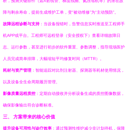
析，预测关键部件（如X射线管、梯度线圈、氦压缩机等）的潜在故
障与剩余寿命，提前生成维护工单，变“被动维修”为“主动预防”。
故障远程诊断与支持
：当设备报错时，告警信息实时推送至工程师手
机APP或平台。工程师可远程登录（安全授权下）查看详细故障日
志、运行参数，甚至进行初步的软件重置、参数调整，指导现场医护
人员完成简单排障，大幅缩短平均修复时间（MTTR）。
耗材与资产管理
：智能追踪对比剂注射器、探测器等耗材使用情况，
以及设备全生命周期履历管理。
影像质量远程质控
：定期自动接收并分析设备生成的质控图像数据，
确保影像输出符合诊断标准。
三、 方案带来的核心价值
提升设备可用性与诊疗效率
：通过预测性维护减少非计划停机，保障